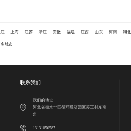
龙江
上海
江苏
浙江
安徽
福建
江西
山东
河南
湖北
更多城市
联系我们
我们的地址
河北省衡水**区循环经济园区苏正村东南
角
13131850587