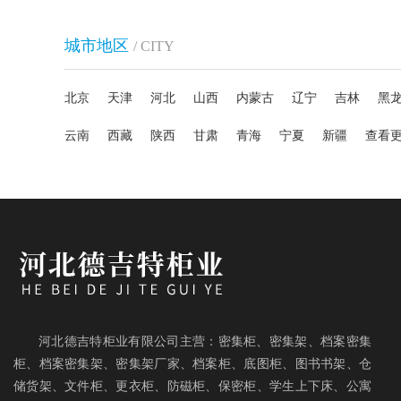
城市地区
/ CITY
北京
天津
河北
山西
内蒙古
辽宁
吉林
黑
云南
西藏
陕西
甘肃
青海
宁夏
新疆
查看
河北德吉特柜业有限公司主营：密集柜、密集架、档案密集
柜、档案密集架、密集架厂家、档案柜、底图柜、图书书架、仓
储货架、文件柜、更衣柜、防磁柜、保密柜、学生上下床、公寓