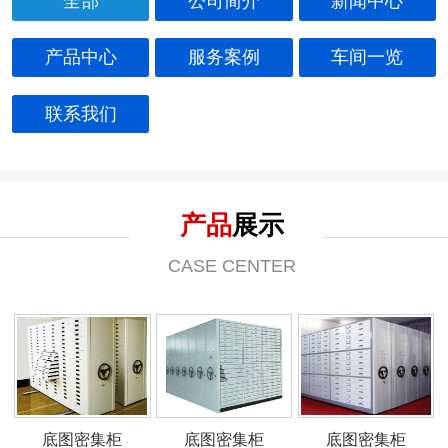
全部
公司简介
新闻中心
产品中心
服务案例
车间一览
联系我们
产品
展示
CASE CENTER
底图密集柜
底图密集柜
底图密集柜