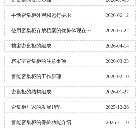
手动密集柜外观和运行要求
2026-06-12
使用密集柜存放档案的优势体现在···
2026-05-22
档案密集柜的组成
2026-04-14
档案室密集柜的注意事项
2026-03-23
智能密集柜的工作原理
2026-02-10
密集柜的结构组成
2026-01-27
密集柜厂家的发展趋势
2025-12-26
智能密集柜的保护功能介绍
2025-11-10