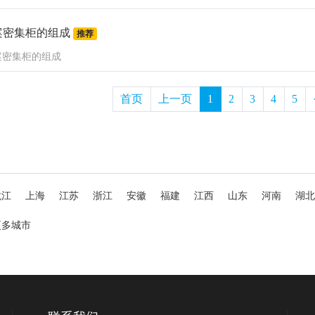
案密集柜的组成
推荐
案密集柜的组成
首页
上一页
1
2
3
4
5
龙江
上海
江苏
浙江
安徽
福建
江西
山东
河南
湖北
更多城市