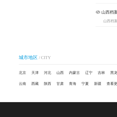
山西档
山西档
城市地区
/ CITY
北京
天津
河北
山西
内蒙古
辽宁
吉林
黑
云南
西藏
陕西
甘肃
青海
宁夏
新疆
查看